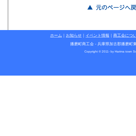
ホーム
｜
お知らせ
｜
イベント情報
｜
商工会につ
播磨町商工会 - 兵庫県加古郡播磨町東本荘1丁目5
Copyright © 2011- by Harima town So