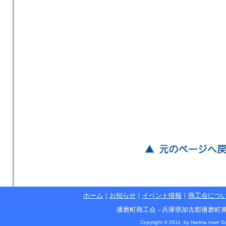
ホーム
｜
お知らせ
｜
イベント情報
｜
商工会につ
播磨町商工会 - 兵庫県加古郡播磨町東本荘1丁目5
Copyright © 2011- by Harima town So