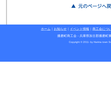
ホーム
｜
お知らせ
｜
イベント情報
｜
商工会につ
播磨町商工会 - 兵庫県加古郡播磨町東本荘1丁目5
Copyright © 2011- by Harima town So