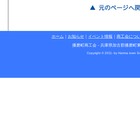
ホーム
｜
お知らせ
｜
イベント情報
｜
商工会につ
播磨町商工会 - 兵庫県加古郡播磨町東本荘1丁目5
Copyright © 2011- by Harima town So