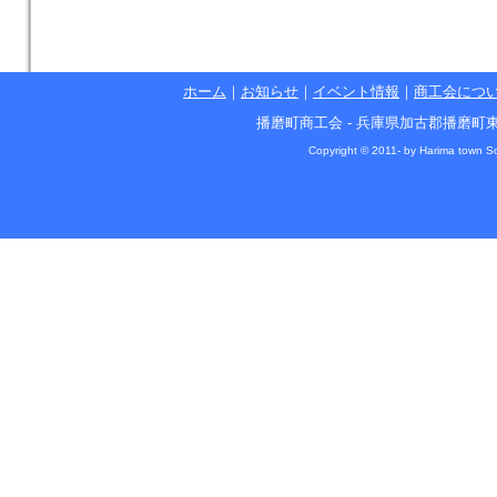
ホーム
｜
お知らせ
｜
イベント情報
｜
商工会につ
播磨町商工会 - 兵庫県加古郡播磨町東本荘1丁目5
Copyright © 2011- by Harima town So