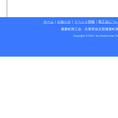
ホーム
｜
お知らせ
｜
イベント情報
｜
商工会につ
播磨町商工会 - 兵庫県加古郡播磨町東本荘1丁目5
Copyright © 2011- by Harima town So