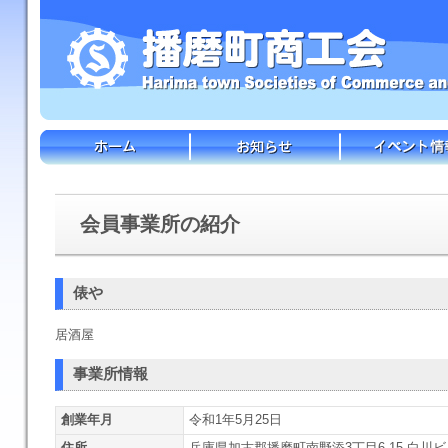
会員事業所の紹介
俵や
居酒屋
事業所情報
創業年月
令和1年5月25日
住所
兵庫県加古郡播磨町南野添3丁目6-15 白川ビ