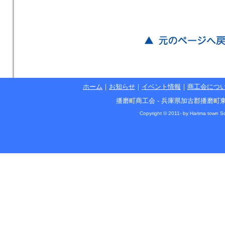
ホーム
｜
お知らせ
｜
イベント情報
｜
商工会につ
播磨町商工会 - 兵庫県加古郡播磨町東本荘1丁目5
Copyright © 2011- by Harima town So